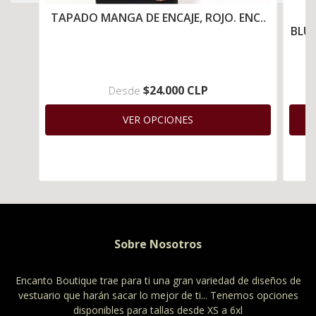
TAPADO MANGA DE ENCAJE, ROJO. ENC..
BLUS
$24.000 CLP
Desde
VER OPCIONES
Sobre Nosotros
Encanto Boutique trae para ti una gran variedad de diseños de
vestuario que harán sacar lo mejor de ti... Tenemos opciones
disponibles para tallas desde XS a 6xl