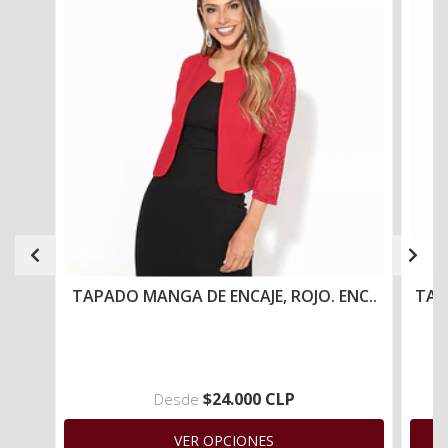
TAPADO MANGA DE ENCAJE, ROJO. ENC..
TAP
$24.000 CLP
Desde
VER OPCIONES