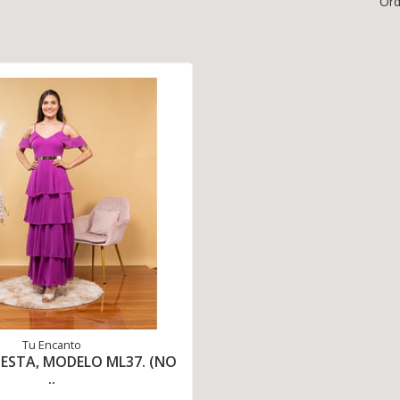
Ord
Tu Encanto
IESTA, MODELO ML37. (NO
..