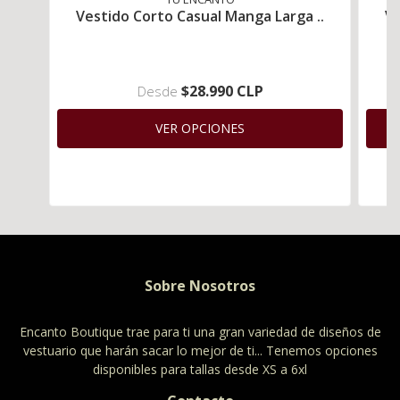
Vestido Corto Casual Manga Larga ..
Ve
$28.990 CLP
Desde
VER OPCIONES
Sobre Nosotros
Encanto Boutique trae para ti una gran variedad de diseños de
vestuario que harán sacar lo mejor de ti... Tenemos opciones
disponibles para tallas desde XS a 6xl