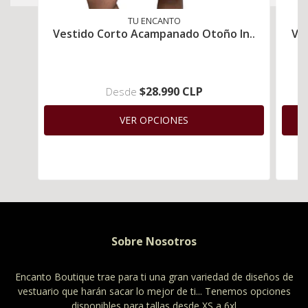
TU ENCANTO
Vestido Corto Acampanado Otoño In..
Ve
$28.990 CLP
Desde
VER OPCIONES
Sobre Nosotros
Encanto Boutique trae para ti una gran variedad de diseños de
vestuario que harán sacar lo mejor de ti... Tenemos opciones
disponibles para tallas desde XS a 6xl