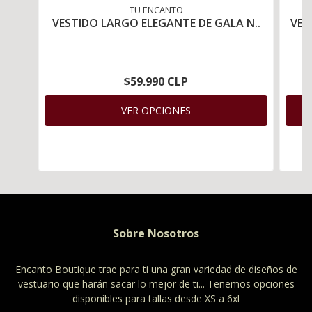
TU ENCANTO
VESTIDO LARGO ELEGANTE DE GALA N..
VES
$59.990 CLP
VER OPCIONES
Sobre Nosotros
Encanto Boutique trae para ti una gran variedad de diseños de
vestuario que harán sacar lo mejor de ti... Tenemos opciones
disponibles para tallas desde XS a 6xl