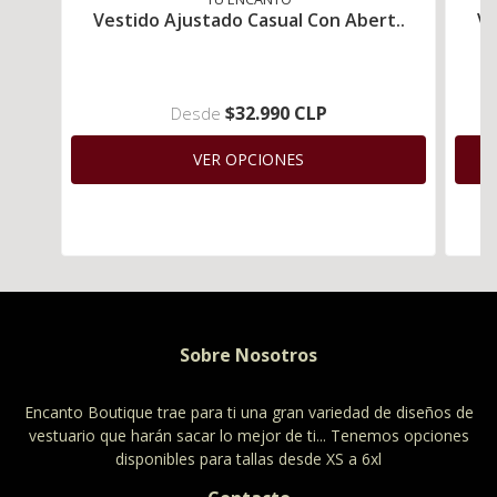
Vestido Ajustado Casual Con Abert..
Ve
$32.990 CLP
Desde
VER OPCIONES
Sobre Nosotros
Encanto Boutique trae para ti una gran variedad de diseños de
vestuario que harán sacar lo mejor de ti... Tenemos opciones
disponibles para tallas desde XS a 6xl