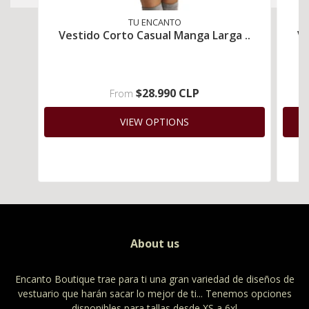
TU ENCANTO
Vestido Corto Casual Manga Larga ..
Ve
$28.990 CLP
From
VIEW OPTIONS
About us
Encanto Boutique trae para ti una gran variedad de diseños de
vestuario que harán sacar lo mejor de ti... Tenemos opciones
disponibles para tallas desde XS a 6xl