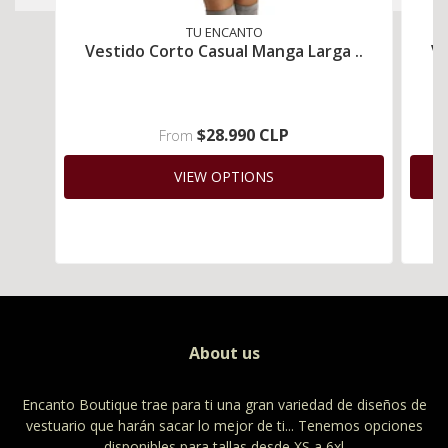
TU ENCANTO
Vestido Corto Casual Manga Larga ..
Ve
$28.990 CLP
From
VIEW OPTIONS
About us
Encanto Boutique trae para ti una gran variedad de diseños de
vestuario que harán sacar lo mejor de ti... Tenemos opciones
disponibles para tallas desde XS a 6xl