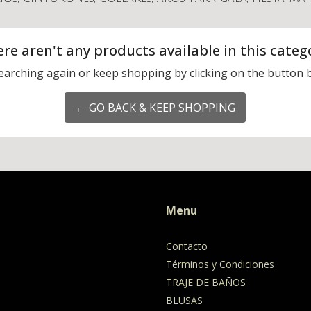
re aren't any products available in this categ
earching again or keep shopping by clicking on the button 
← GO BACK & KEEP SHOPPING
Menu
Contacto
Términos y Condiciones
TRAJE DE BAÑOS
BLUSAS