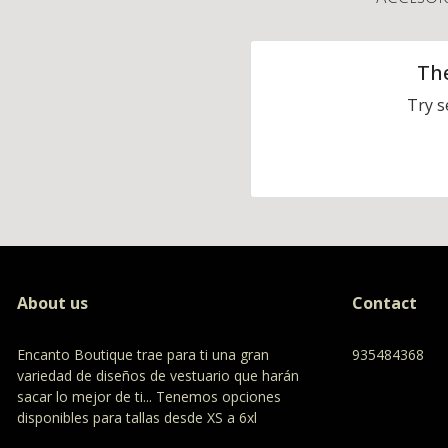
The
Try s
About us
Contact
Encanto Boutique trae para ti una gran
935484368
variedad de diseños de vestuario que harán
sacar lo mejor de ti... Tenemos opciones
disponibles para tallas desde XS a 6xl