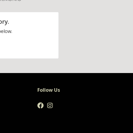
ory.
below.
Follow Us