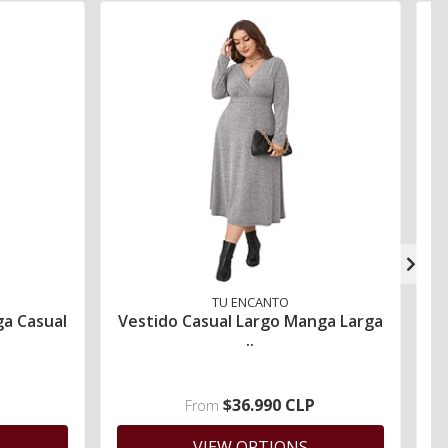
TU ENCANTO
ga Casual
Vestido Casual Largo Manga Larga
V
..
$36.990 CLP
From
VIEW OPTIONS