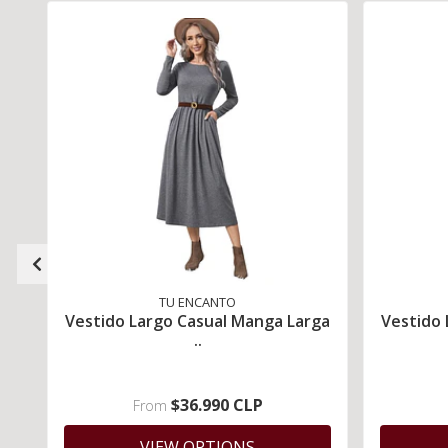
TU ENCANTO
Vestido Largo Casual Manga Larga
Vestido 
..
$36.990 CLP
From
VIEW OPTIONS